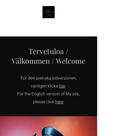
Tervetuloa /
Välkommen / Welcome
För den svenska sidversionen,
vänligen klicka
här
.
For the English version of My site,
please click
here
.