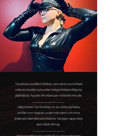
LADY EIRA
Tervetuloa sivuilleni! Olethan varovainen jos kohtaat
netissä nimelläni ja kuvillani tehtyjä feikkiprofiileja tai
jäljittelijöitä. Pyydän ilmoittamaan niistä heti minulle.
__________________________
Välkommen! Var försiktig om du stöter på falska
profiler som skapats under mitt namn och mina
bilder på nätet eller på imitatörer. Vänligen rapportera
dem direkt till mig.
__________________________